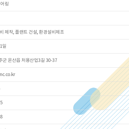
니어링
비 제작, 플랜트 건설, 환경설비제조
01일
군 온산읍 처용산업3길 30-37
c.co.kr
15
18