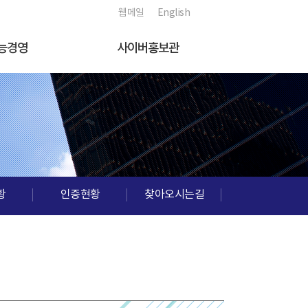
웹메일
English
능경영
사이버홍보관
황
인증현황
찾아오시는길